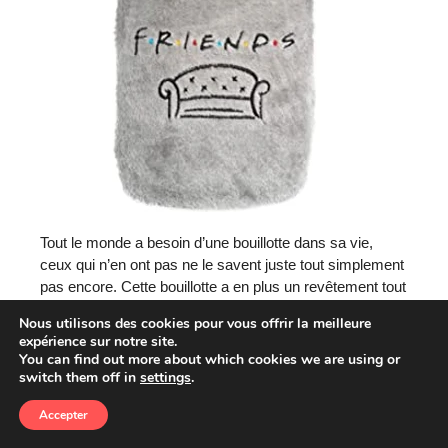
Tout le monde a besoin d’une bouillotte dans sa vie,
ceux qui n’en ont pas ne le savent juste tout simplement
pas encore. Cette bouillotte a en plus un revêtement tout
doux, et une broderie Friends pour votre fan incontesté.
Nous utilisons des cookies pour vous offrir la meilleure
expérience sur notre site.
Acheter sur Amazon
You can find out more about which cookies we are using or
switch them off in
settings
.
Accepter
Tout Le Monde
Hommes
Femmes
Couples
Enfants
Recherche